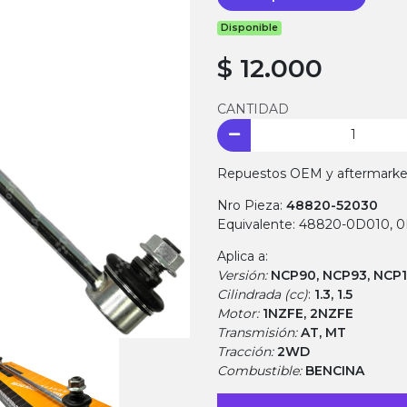
Disponible
$ 12.000
CANTIDAD
Repuestos OEM y aftermarket.
Nro Pieza:
48820-52030
Equivalente: 48820-0D010, 
Aplica a:
Versión:
NCP90, NCP93, NCP
Cilindrada (cc)
:
1.3, 1.5
Motor:
1NZFE, 2NZFE
Transmisión:
AT, MT
Tracción:
2WD
Combustible:
BENCINA