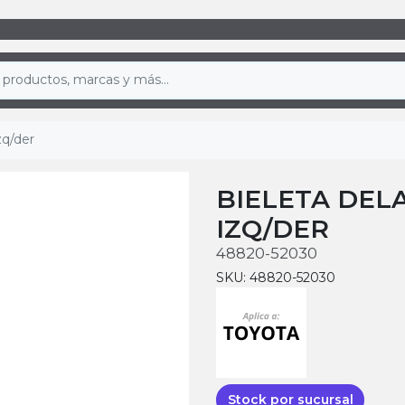
zq/der
BIELETA DELA
IZQ/DER
48820-52030
SKU: 48820-52030
Stock por sucursal