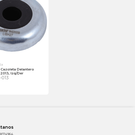
ta
Cazoleta Delantero
2013, Izq/Der
-013
ctanos
9074964