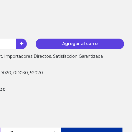
Agregar al carro
 Importadores Directos. Satisfaccion Garantizada
0D020, 0D030, 52070
130