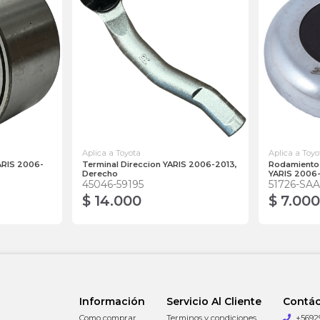
Aplica a Toyota
Aplica a Toyo
ARIS 2006-
Terminal Direccion YARIS 2006-2013,
Rodamiento 
Derecho
YARIS 2006-
45046-59195
51726-SAA
$ 14.000
$ 7.000
Información
Servicio Al Cliente
Contá
Como comprar
Terminos y condiciones
+5692