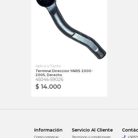
Aplica a Toyota
Terminal Direccion YARIS 2000-
2005, Derecho
45046-59026
$ 14.000
Información
Servicio Al Cliente
Contá
Como comprar
Terminos y condiciones
+5692