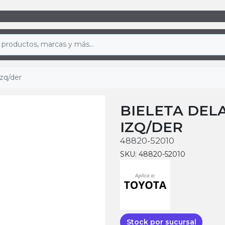
izq/der
BIELETA DELA
IZQ/DER
48820-52010
SKU: 48820-52010
Stock por sucursal