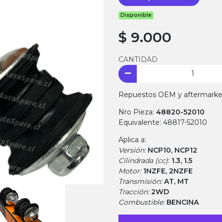
Disponible
$ 9.000
CANTIDAD
Repuestos OEM y aftermarket.
Nro Pieza:
48820-52010
Equivalente: 48817-52010
Aplica a:
Versión:
NCP10, NCP12
Cilindrada (cc)
:
1.3, 1.5
Motor:
1NZFE, 2NZFE
Transmisión:
AT, MT
Tracción:
2WD
Combustible:
BENCINA