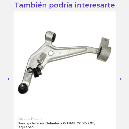
También podría interesarte
Aplica a Nissan
Apl
Bandeja Inferior Delantero X-TRAIL 2002-2011,
Ter
Izquierdo
48