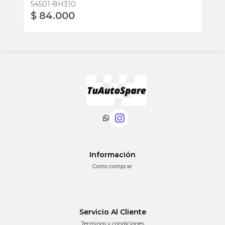
54501-8H310
$ 84.000
$
Información
Como comprar
Servicio Al Cliente
Terminos y condiciones