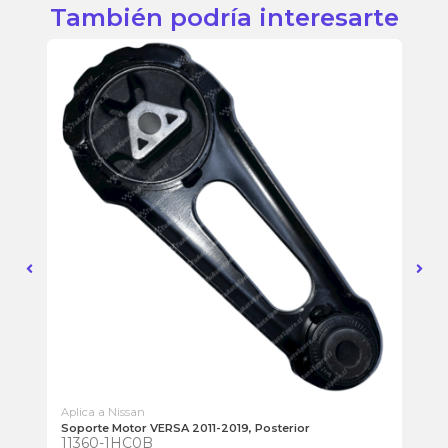
También podría interesarte
Aplica a Nissan
Apl
Soporte Motor VERSA 2011-2019, Posterior
Bra
11360-1HC0B
48