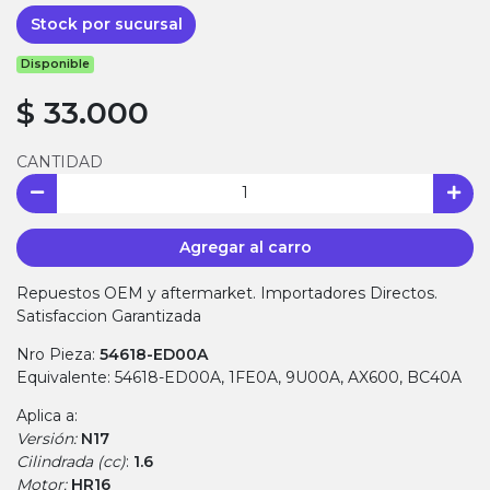
Stock por sucursal
Disponible
$ 33.000
CANTIDAD
Agregar al carro
Repuestos OEM y aftermarket. Importadores Directos.
Satisfaccion Garantizada
Nro Pieza:
54618-ED00A
Equivalente: 54618-ED00A, 1FE0A, 9U00A, AX600, BC40A
Aplica a:
Versión:
N17
Cilindrada (cc)
:
1.6
Motor:
HR16