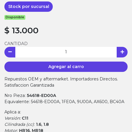
Stock por sucursal
Disponible
$ 13.000
CANTIDAD
Agregar al carro
Repuestos OEM y aftermarket. Importadores Directos.
Satisfaccion Garantizada
Nro Pieza:
54618-ED00A
Equivalente: 54618-ED00A, 1FE0A, 9U00A, AX600, BC40A
Aplica a:
Versión:
C11
Cilindrada (cc)
:
1.6, 1.8
Motor:
HR16, MR18