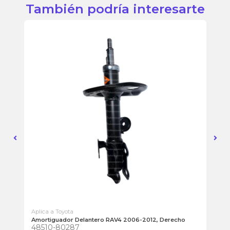
También podría interesarte
Aplica a Toyota
Apl
Amortiguador Delantero RAV4 2006-2012, Derecho
Am
48510-80287
48