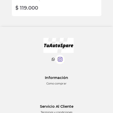
$ 119.000
$
Información
Como comprar
Servicio Al Cliente
Terminos y condiciones