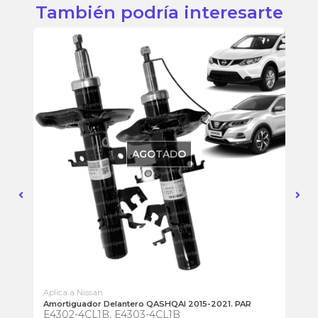
También podría interesarte
AGOTADO
Aplica a Nissan
Apl
Amortiguador Delantero QASHQAI 2015-2021. PAR
Ca
E4302-4CL1B, E4303-4CL1B
54