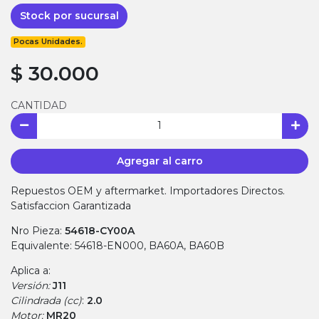
Stock por sucursal
Pocas Unidades.
$ 30.000
CANTIDAD
Agregar al carro
Repuestos OEM y aftermarket. Importadores Directos.
Satisfaccion Garantizada
Nro Pieza:
54618-CY00A
Equivalente: 54618-EN000, BA60A, BA60B
Aplica a:
Versión:
J11
Cilindrada (cc)
:
2.0
Motor:
MR20