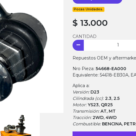
Pocas Unidades.
$ 13.000
CANTIDAD
Repuestos OEM y aftermarket.
Nro Pieza:
54668-EA000
Equivalente: 54618-EB30A, E
Aplica a:
Versión:
D23
Cilindrada (cc)
:
2.3, 2.5
Motor:
YS23, QR25
Transmisión:
AT, MT
Tracción:
2WD, 4WD
Combustible:
BENCINA, PET