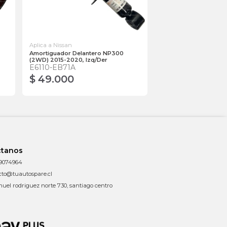
Aplica a Nissan
Amortiguador Delantero NP300
(2WD) 2015-2020, Izq/Der
E6110-EB71A
$ 49.000
ctanos
9074964
cto@tuautospare.cl
uel rodriguez norte 730, santiago centro