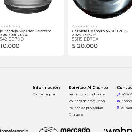
lica a Nissan
Aplica a Nissan
je Bandeja Superior Delantero
Cazoleta Delantero NP300 2015-
300 2015-2020,
2020, Izq/Der
4542-EB70D
56115-EB70A
 10.000
$ 20.000
Información
Servicio Al Cliente
Contá
Como comprar
Terminos y condiciones
+5692
Políticas de devolución
conta
Política de privacidad
av man
Contacto