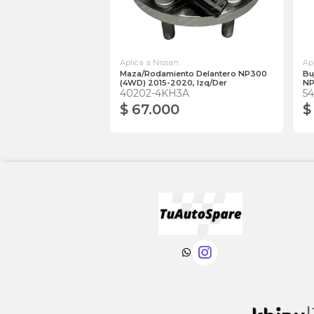
Aplica a Nissan
Ap
Maza/Rodamiento Delantero NP300
Bu
(4WD) 2015-2020, Izq/Der
NP
40202-4KH3A
5
$ 67.000
$