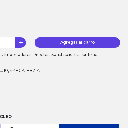
Agregar al carro
 Importadores Directos. Satisfaccion Garantizada
A010, 4KH0A, EB71A
ROLEO