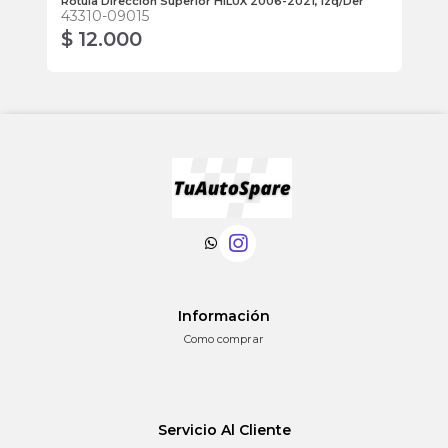
Rotula Direccion Superior HILUX 2006-2021, Izq/Der
Ter
43310-09015
45
$ 12.000
$
Información
Como comprar
Servicio Al Cliente