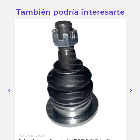
También podría interesarte
Aplica a Toyota
Apl