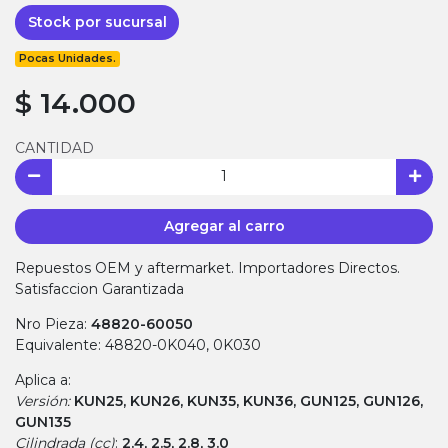
Stock por sucursal
Pocas Unidades.
$ 14.000
CANTIDAD
Agregar al carro
Repuestos OEM y aftermarket. Importadores Directos.
Satisfaccion Garantizada
Nro Pieza:
48820-60050
Equivalente: 48820-0K040, 0K030
Aplica a:
Versión:
KUN25, KUN26, KUN35, KUN36, GUN125, GUN126,
GUN135
Cilindrada (cc)
:
2.4, 2.5, 2.8, 3.0