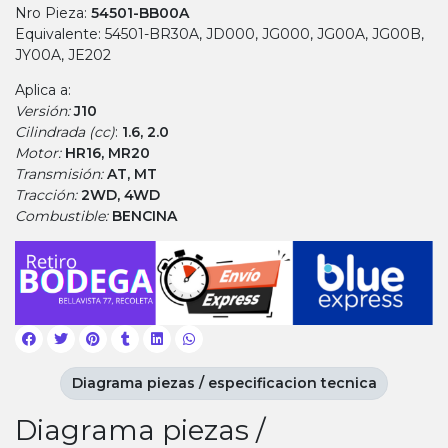
Nro Pieza:
54501-BB00A
Equivalente: 54501-BR30A, JD000, JG000, JG00A, JG00B,
JY00A, JE202
Aplica a:
Versión:
J10
Cilindrada (cc)
:
1.6, 2.0
Motor:
HR16, MR20
Transmisión:
AT, MT
Tracción:
2WD, 4WD
Combustible:
BENCINA
Diagrama piezas / especificacion tecnica
Diagrama piezas /