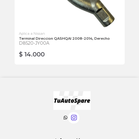
Aplica a Nissan
Apl
8-
Terminal Direccion QASHQAI 2008-2014, Derecho
Ro
D8520-JY00A
Izq
54
$ 14.000
$