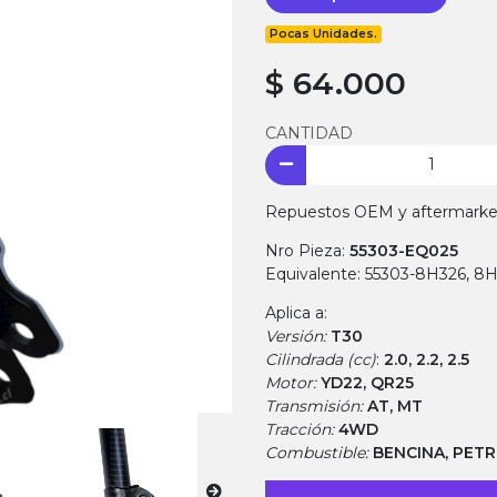
Pocas Unidades.
$ 64.000
CANTIDAD
Repuestos OEM y aftermarket.
Nro Pieza:
55303-EQ025
Equivalente: 55303-8H326, 8
Aplica a:
Versión:
T30
Cilindrada (cc)
:
2.0, 2.2, 2.5
Motor:
YD22, QR25
Transmisión:
AT, MT
Tracción:
4WD
Combustible:
BENCINA, PET