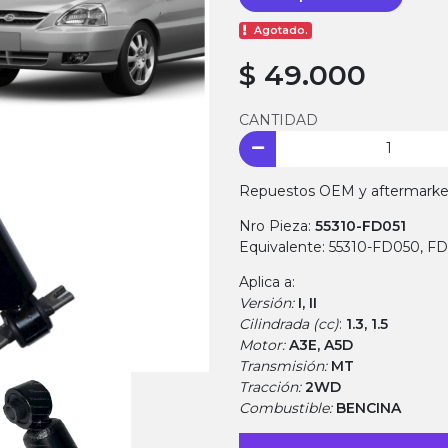
Agotado.
$ 49.000
CANTIDAD
Repuestos OEM y aftermarket.
Nro Pieza:
55310-FD051
Equivalente: 55310-FD050, FD
Aplica a:
Versión:
I, II
Cilindrada (cc)
:
1.3, 1.5
Motor:
A3E, A5D
Transmisión:
MT
Tracción:
2WD
Combustible:
BENCINA