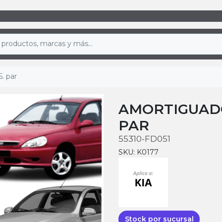
. par
AMORTIGUADO
PAR
55310-FD051
SKU: K0177
Stock por sucursal