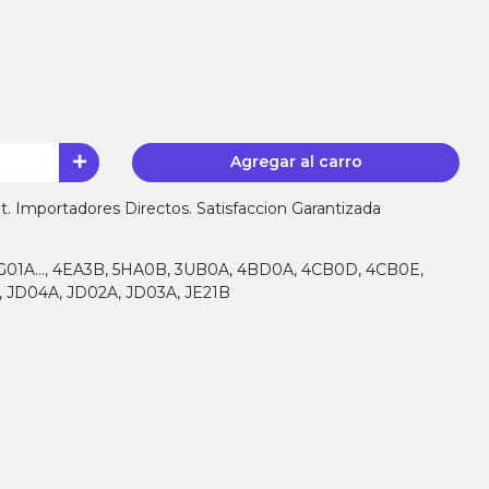
Agregar al carro
 Importadores Directos. Satisfaccion Garantizada
JG01A…, 4EA3B, 5HA0B, 3UB0A, 4BD0A, 4CB0D, 4CB0E,
, JD04A, JD02A, JD03A, JE21B