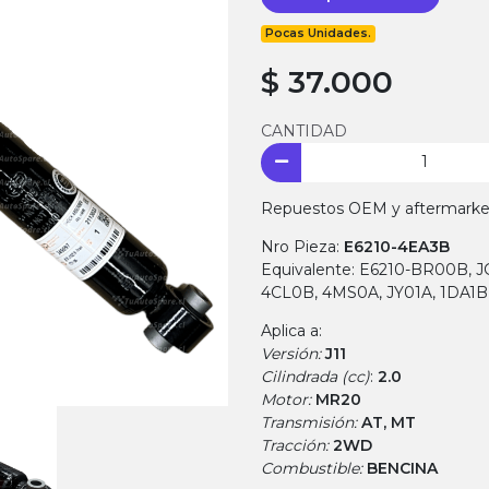
Pocas Unidades.
$ 37.000
CANTIDAD
Repuestos OEM y aftermarket.
Nro Pieza:
E6210-4EA3B
Equivalente: E6210-BR00B, 
4CL0B, 4MS0A, JY01A, 1DA1B
Aplica a:
Versión:
J11
Cilindrada (cc)
:
2.0
Motor:
MR20
Transmisión:
AT, MT
Tracción:
2WD
Combustible:
BENCINA