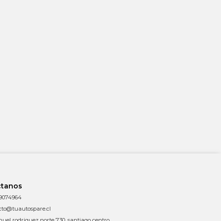
ctanos
9074964
cto@tuautospare.cl
uel rodriguez norte 730, santiago centro