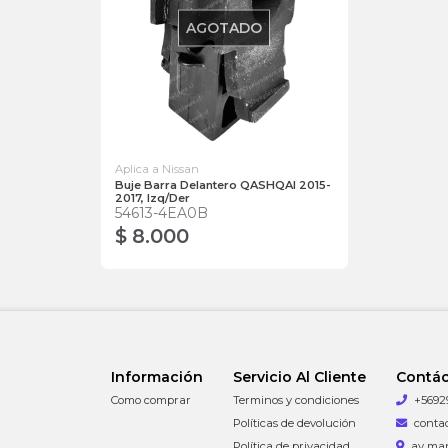
AGOTADO
Aplica a Nissan
Buje Barra Delantero QASHQAI 2015-
2017, Izq/Der
54613-4EA0B
$ 8.000
Información
Servicio Al Cliente
Contá
Como comprar
Terminos y condiciones
+5692
Políticas de devolución
conta
Política de privacidad
av man