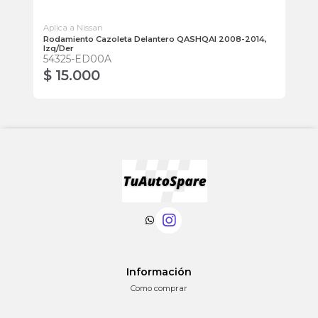
Aplica a Nissan
Apl
r
Rodamiento Cazoleta Delantero QASHQAI 2008-2014,
Br
Izq/Der
55
54325-ED00A
$ 15.000
$
Información
Como comprar