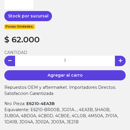
Stock por sucursal
Pocas Unidades.
$ 62.000
CANTIDAD
Agregar al carro
Repuestos OEM y aftermarket. Importadores Directos.
Satisfaccion Garantizada
Nro Pieza:
E6210-4EA3B
Equivalente: E6210-BR00B, JG01A…, 4EA3B, 5HA0B,
3UB0A, 4BD0A, 4CB0D, 4CB0E, 4CL0B, 4MS0A, JY01A,
1DA1B, JD04A, JD02A, JD03A, JE21B