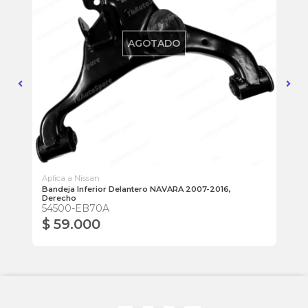
AGOTADO
Aplica a Nissan
Apl
16,
Bandeja Inferior Delantero NAVARA 2007-2016,
Ba
Derecho
Iz
54500-EB70A
54
$ 59.000
$