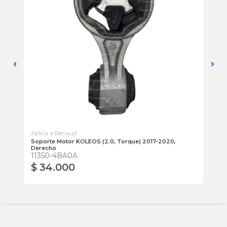
Aplica a Renault
Apl
Soporte Motor KOLEOS (2.0, Torque) 2017-2020,
Bu
Derecho
54
11350-4BA0A
$ 34.000
$