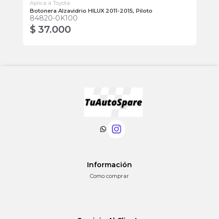
Aplica a Toyota
Apl
Botonera Alzavidrio HILUX 2011-2015, Piloto
Bo
84820-0K100
47
$ 37.000
$
Información
Como comprar