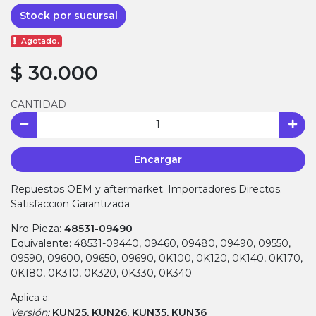
Stock por sucursal
Agotado.
$ 30.000
CANTIDAD
Encargar
Repuestos OEM y aftermarket. Importadores Directos.
Satisfaccion Garantizada
Nro Pieza:
48531-09490
Equivalente: 48531-09440, 09460, 09480, 09490, 09550,
09590, 09600, 09650, 09690, 0K100, 0K120, 0K140, 0K170,
0K180, 0K310, 0K320, 0K330, 0K340
Aplica a:
Versión:
KUN25, KUN26, KUN35, KUN36