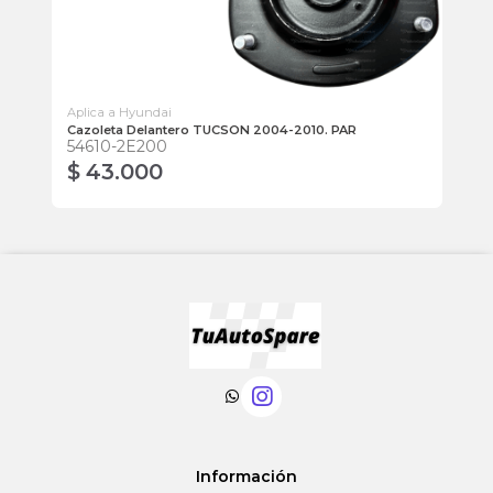
Aplica a Hyundai
Apl
Cazoleta Delantero TUCSON 2004-2010. PAR
So
54610-2E200
21
$ 43.000
$
Información