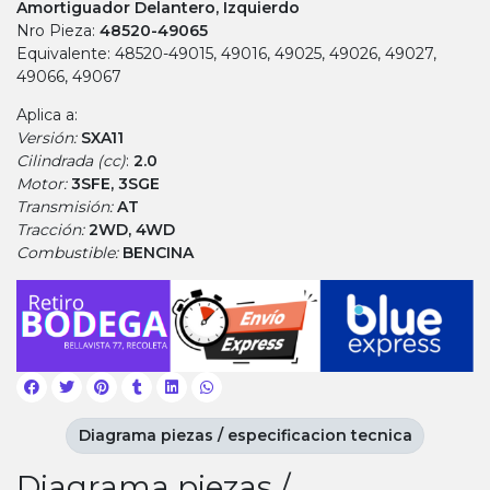
Amortiguador Delantero, Izquierdo
Nro Pieza:
48520-49065
Equivalente: 48520-49015, 49016, 49025, 49026, 49027,
49066, 49067
Aplica a:
Versión:
SXA11
Cilindrada (cc)
:
2.0
Motor:
3SFE, 3SGE
Transmisión:
AT
Tracción:
2WD, 4WD
Combustible:
BENCINA
Diagrama piezas / especificacion tecnica
Diagrama piezas /