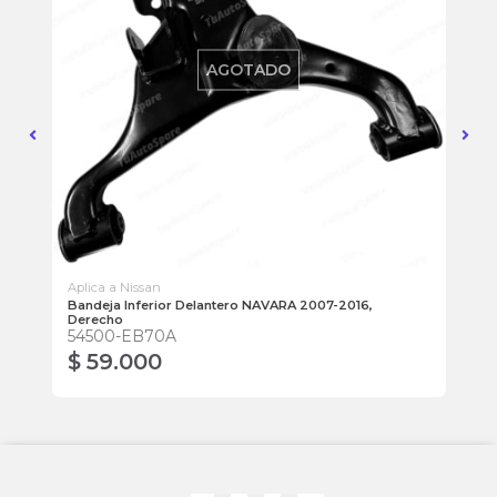
AGOTADO
Aplica a Nissan
Apl
16,
Bandeja Inferior Delantero NAVARA 2007-2016,
Ba
Derecho
Iz
54500-EB70A
54
$ 59.000
$