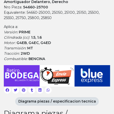
Amortiguador Delantero, Derecho
Nro Pieza:
54660-25700
Equivalente: 54660-25000, 25050, 25100, 25150, 25500,
25550, 25750, 25800, 25850
Aplica a:
Versión:
PRIME
Cilindrada (cc)
:
1.5, 1.6
Motor:
G4EB, G4EC, G4ED
Transmisión:
MT
Tracción:
2WD
Combustible:
BENCINA
Diagrama piezas / especificacion tecnica
Diagrama piezas /