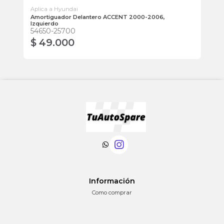
Aplica a Hyundai
Apl
Amortiguador Delantero ACCENT 2000-2006,
Am
Izquierdo
55
54650-25700
$ 49.000
$
Información
Como comprar