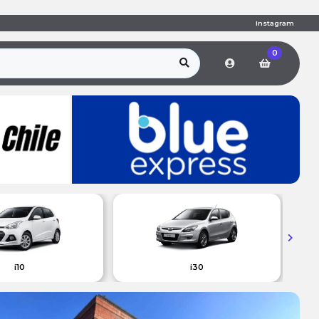
Instagram
0
i10
i30